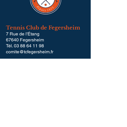
Tennis Club de Fegersheim
7 Rue de l'Étang
67640 Fegersheim
Tél.
03 88 64 11 98
comite@tcfegersheim.fr
Liens utiles
>
Ten'up
>
FFT.fr
>
Ligue Grand Est de Tennis
>
Mentions légales